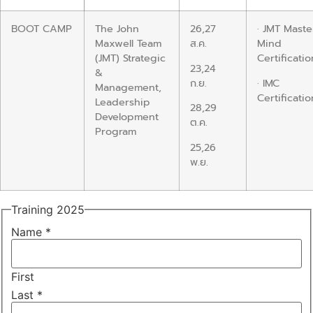
BOOT CAMP
The John
26,27
· JMT Maste
Maxwell Team
ส.ค.
Mind
(JMT) Strategic
Certificatio
23,24
&
ก.ย.
· IMC
Management,
Certificatio
Leadership
28,29
Development
ต.ค.
Program
25,26
พ.ย.
Training 2025
Name
*
First
Last
*